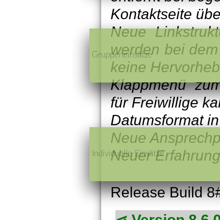
Kontaktseite übe
Neue Linkstrukt
werden bei dem Ö
Gruppeneinsätze
keine Hervorheb
Klappmenü zum 
für Freiwillige 
Datumsformat in 
Neue Ansprechp
Neuer Erfahrung
Individuelle Einsätze
Release Build 8
Version 8.6.