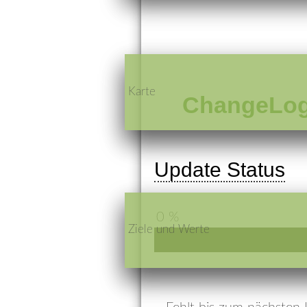
Karte
ChangeLog 
Update Status
0 %
Ziele und Werte