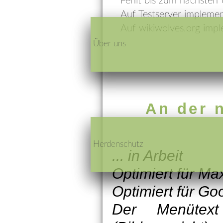
Fehlt bis zum nächsten
Auf Testserver implemen
Auf wikiwolves.org impl
Über uns
An der 
Herdenschutz
... in Arbeit
Optimiert für M
Optimiert für Go
Der Menütext